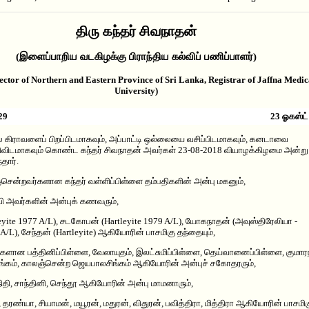
திரு கந்தர் சிவநாதன்
(இளைப்பாறிய வடகிழக்கு பிராந்திய கல்விப் பணிப்பாளர்)
ector of Northern and Eastern Province of Sri Lanka, Registrar of Jaffna Medic
University)
29
23 ஓகஸ்ட்
 கிராவளைப் பிறப்பிடமாகவும், அப்பாட்டி ஒல்லையை வசிப்பிடமாகவும், கனடாவை
ிடமாகவும் கொண்ட கந்தர் சிவநாதன் அவர்கள் 23-08-2018 வியாழக்கிழமை அன்று
தார்.
சென்றவர்களான கந்தர் வள்ளிப்பிள்ளை தம்பதிகளின் அன்பு மகனும்,
ி அவர்களின் அன்புக் கணவரும்,
eyite 1977 A/L), சடகோபன் (Hartleyite 1979 A/L), யோகநாதன் (அவுஸ்திரேலியா -
 A/L), சேந்தன் (Hartleyite) ஆகியோரின் பாசமிகு தந்தையும்,
ளான பத்தினிப்பிள்ளை, வேலாயுதம், இலட்சுமிப்பிள்ளை, தெய்வானைப்பிள்ளை, குமா
ிங்கம், காலஞ்சென்ற ஜெயபாலசிங்கம் ஆகியோரின் அன்புச் சகோதரரும்,
நிதி, சாந்தினி, செந்தூ ஆகியோரின் அன்பு மாமனாரும்,
 தரண்யா, சியாமன், மயூரன், மதுரன், விதுரன், பவித்திரா, மித்திரா ஆகியோரின் பாசமி