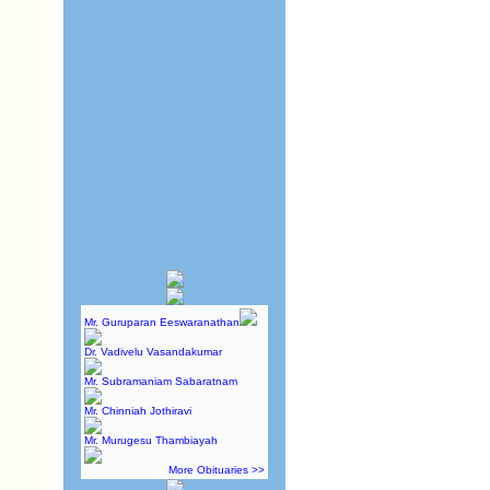
Mr. Guruparan Eeswaranathan
Dr. Vadivelu Vasandakumar
Mr. Subramaniam Sabaratnam
Mr. Chinniah Jothiravi
Mr. Murugesu Thambiayah
More Obituaries >>