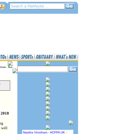
ebsite - Beta
y
 2018
ng
 will
Naatha Vinotham - HCPPA UK -