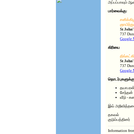
அப்பப்பாவும் ஆவ
பார்வைக்கு:
சனிக்கிழ
ஞாயிற்று
St John
737 Dund
Google 
கிரியை
திங்கட்க
St John
737 Dund
Google 
தொடர்புகளுக்கு
தயாபரன்
சேந்தன்
வீடு - 
இவ் அறிவித்தலை
தகவல்
குடும்பத்தினர்
Information fro