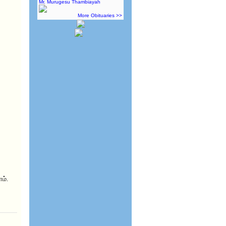
Mr. Murugesu Thambiayah
More Obituaries >>
ம்.