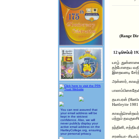
(Range Dir
12 டிசெம்பர் 19
யாழ். துன்னாலை
தற்போதைய வதிவ
இறைவனடி சேர்ந்
அன்னார், காலஞ்
பாலாம்பிகைதேவ
தயாபரன் (Hartl
Hartleyite 1981
You can rest assured that
காலஞ்சென்றவர்க
your email address will be
kept in the strictest
மற்றும் தவகுலச
confidence. Also, we will
never publicly display your
active email address on the
நந்தினி, சத்திய
HartleyCollege.org, ensuring
your personal privacy.
சரண்யா- சியாம்,