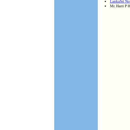
LankaSri No
Mr. Harri P 