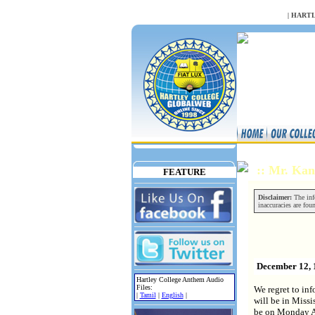
NULL
|
HARTL
:: Mr. Ka
FEATURE
Disclaimer:
The info
inaccuracies are fou
December 12, 
Hartley College Anthem Audio
Files:
We regret to in
|
Tamil
|
English
|
will be in Miss
be on Monday Au