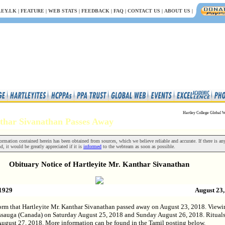
EY.LK
|
FEATURE
|
WEB STATS
|
FEEDBACK
|
FAQ
|
CONTACT US
|
ABOUT US
|
Hartley College Global W
nthar Sivanathan Passes Away
rmation contained herein has been obtained from sources, which we believe reliable and accurate. If there is an
nd, it would be greatly appreciated if it is
informed
to the webteam as soon as possible.
Obituary Notice of Hartleyite Mr. Kanthar Sivanathan
1929
August 23,
form that Hartleyite Mr. Kanthar Sivanathan passed away on August 23, 2018. Viewi
issauga (Canada) on Saturday August 25, 2018 and Sunday August 26, 2018. Rituals
gust 27, 2018. More information can be found in the Tamil posting below.