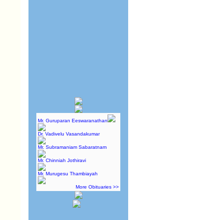
Mr. Guruparan Eeswaranathan
Dr. Vadivelu Vasandakumar
Mr. Subramaniam Sabaratnam
Mr. Chinniah Jothiravi
Mr. Murugesu Thambiayah
More Obituaries >>