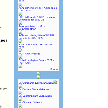
2023
Annual Picnic of HCPPA Canada &
USA - 2022
HCPPA Canada & USA Executive
Committee for 2022-23
An Appreciation to Mr. V.
al
Eeswaranathan
AGM and Hartley Nite of HCPPA
Canada & USA - 2022
 2018
Naatha Vinotham - HCPPA UK -
2022
HCPPA UK Website
Global Hartleyites Forum 2021 -
HCPPA UK
More>>
Mr. Guruparan Eeswaranathan
ரநாதன்
Dr. Vadivelu Vasandakumar
Mr. Subramaniam Sabaratnam
Mr. Chinniah Jothiravi
கு